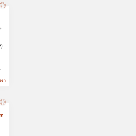
e
V)
n
…
sen
am