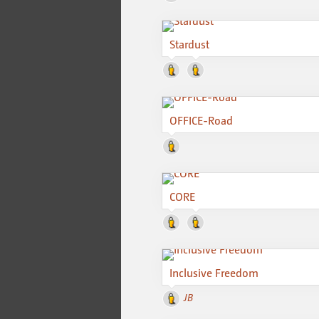
Stardust
OFFICE-Road
CORE
Inclusive Freedom
JB