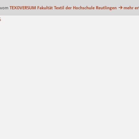
plattform
 vom
TEXOVERSUM Fakultät Textil der Hochschule Reutlingen
mehr er