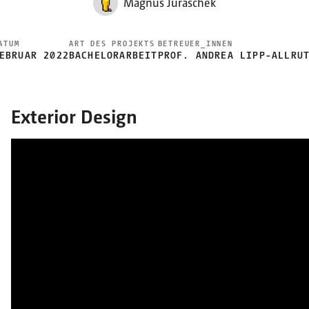
Magnus Juraschek
ATUM
ART DES PROJEKTS
BETREUER_INNEN
EBRUAR 2022
BACHELORARBEIT
PROF. ANDREA LIPP-ALLRU
Exterior Design