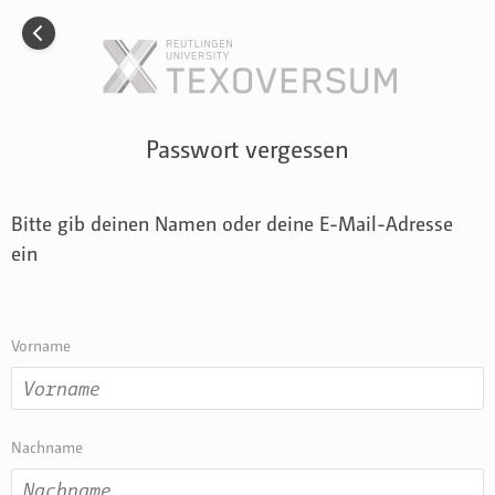
Menü
Incom TEXOVERSUM
Incom ist die Kommunikations-Plattform vom
TEXOVERSUM
Fakultät Textil der Hochschule Reutlingen
mehr erfahren
Registrieren
Einloggen
Passwort vergessen
Bitte gib deinen Namen oder deine E-Mail-Adresse
ein
Vorname
Nachname